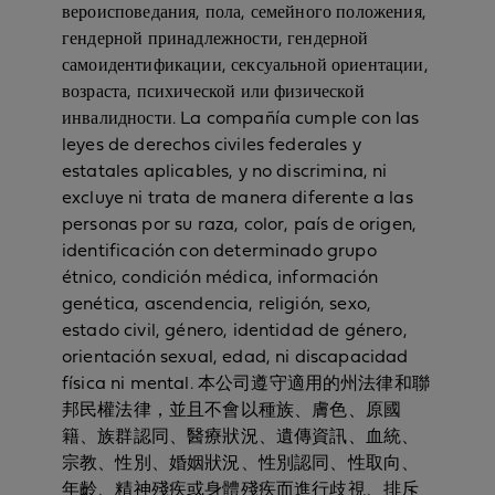
вероисповедания, пола, семейного положения,
гендерной принадлежности, гендерной
самоидентификации, сексуальной ориентации,
возраста, психической или физической
инвалидности. La compañía cumple con las
leyes de derechos civiles federales y
estatales aplicables, y no discrimina, ni
excluye ni trata de manera diferente a las
personas por su raza, color, país de origen,
identificación con determinado grupo
étnico, condición médica, información
genética, ascendencia, religión, sexo,
estado civil, género, identidad de género,
orientación sexual, edad, ni discapacidad
física ni mental. 本公司遵守適用的州法律和聯
邦民權法律，並且不會以種族、膚色、原國
籍、族群認同、醫療狀況、遺傳資訊、血統、
宗教、性別、婚姻狀況、性別認同、性取向、
年齡、精神殘疾或身體殘疾而進行歧視、排斥