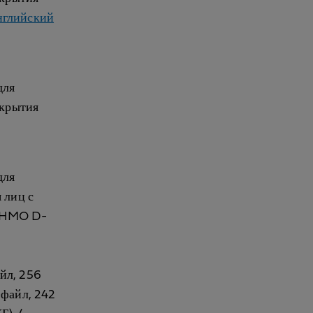
нглийский
для
окрытия
для
 лиц с
 (HMO D-
йл, 256
файл, 242