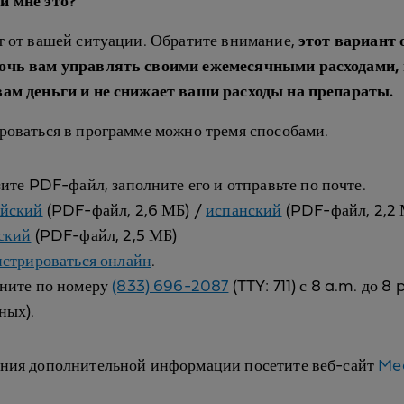
и мне это?
т от вашей ситуации. Обратите внимание,
этот вариант
очь вам управлять своими ежемесячными расходами, 
вам деньги и не снижает ваши расходы на препараты.
роваться в программе можно тремя способами.
зите PDF-файл, заполните его и отправьте по почте.
йский
(PDF-файл, 2,6 МБ) /
испанский
(PDF-файл, 2,2 
ский
(PDF-файл, 2,5 МБ)
истрироваться онлайн
.
ните по номеру
(833) 696-2087
(TTY: 711) с 8 a.m. до 8 
ных).
ения дополнительной информации посетите веб-сайт
Me