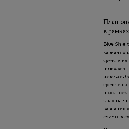
План оп
в рамка
Blue Shiel
вариант оп
средств на
позволяет 
избежать б
средств на
плана, нез
заключаетс
вариант на
суммы расх