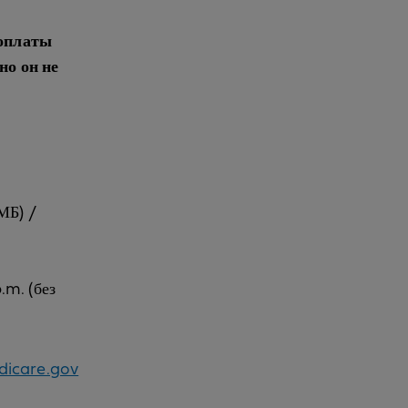
 оплаты
но он не
МБ) /
p.m. (без
dicare.gov