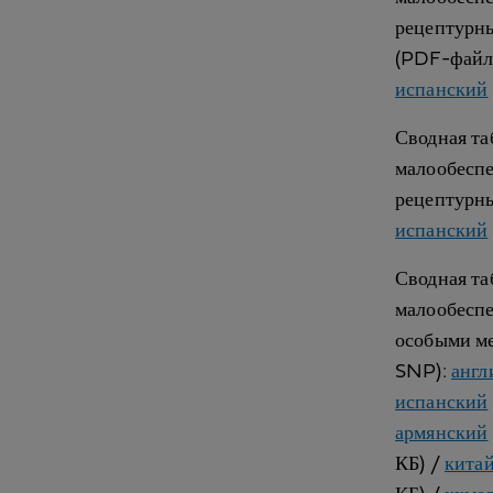
рецептурн
(PDF-файл,
испанский
Сводная та
малообеспе
рецептурн
испанский
Сводная та
малообеспе
особыми м
SNP):
англ
испанский
армянский
КБ) /
кита