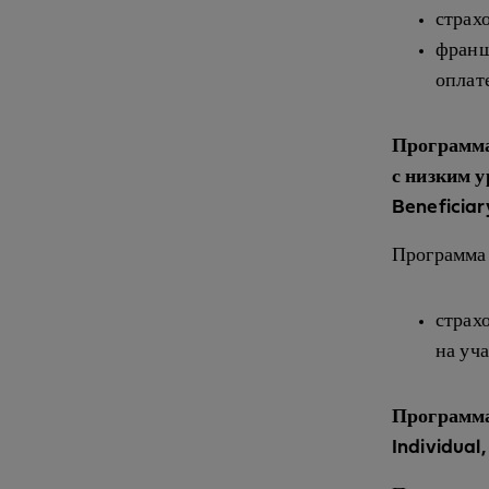
страх
франш
оплат
Программа
с низким 
Beneficiar
Программа
страх
на уча
Программа
Individual,