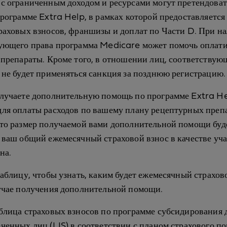
с ограниченным доходом и ресурсами могут претендоват
программе Extra Help, в рамках которой предоставляется
раховых взносов, франшизы и доплат по Части D. При н
ующего права программа Medicare может помочь оплат
 препараты. Кроме того, в отношении лиц, соответствую
 не будет применяться санкция за позднюю регистрацию.
лучаете дополнительную помощь по программе Extra He
ля оплаты расходов по вашему плану рецептурных преп
то размер получаемой вами дополнительной помощи буд
 ваш общий ежемесячный страховой взнос в качестве уч
на.
таблицу, чтобы узнать, каким будет ежемесячный страхов
учае получения дополнительной помощи.
блица страховых взносов по программе субсидирования 
ченных лиц (LIS) в соответствии с планом страхового п