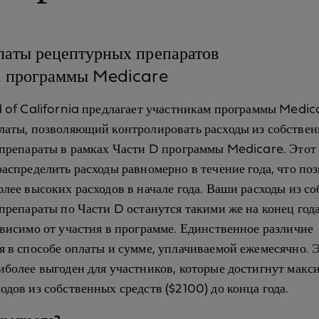
латы рецептурных препаратов
х программы Medicare
d of California предлагает участникам программы Medic
латы, позволяющий контролировать расходы из собстве
 препараты в рамках Части D программы Medicare. Этот
распределить расходы равномерно в течение года, что по
олее высоких расходов в начале года. Ваши расходы из с
 препараты по Части D останутся такими же на конец год
ависимо от участия в программе. Единственное различие
я в способе оплаты и сумме, уплачиваемой ежемесячно. 
иболее выгоден для участников, которые достигнут мак
одов из собственных средств ($2100) до конца года.