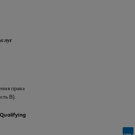
й
услуг
ения права
сть B).
Qualifying