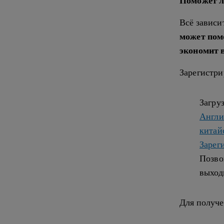
Поможет л
Всё зависи
может пом
экономит 
Зарегистри
Загру
Англи
китай
Зарег
Позво
выход
Для получ