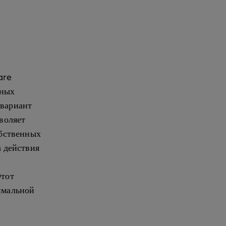
are
нных
 вариант
зволяет
обственных
а действия
Этот
симальной