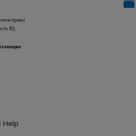
Feedback
ения права
сть B).
ботающих
 Help