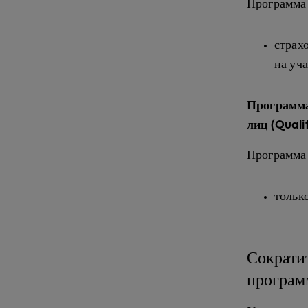
Программа 
страх
на уча
Программа
лиц (Quali
Программа
тольк
Сократи
програм