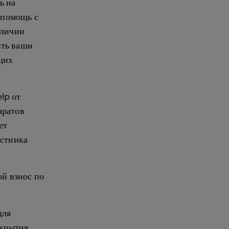
ь на
 помощь с
аличии
ить ваши
щих
lp от
аратов
ет
астника
ой взнос по
для
окрытия