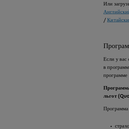
Или загру
Английски
/
Китайск
Програм
Если у вас
в программ
программе 
Программа
льгот (Qua
Программа
страх