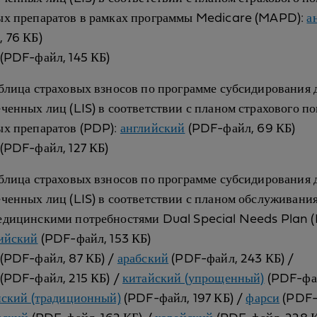
ых препаратов в рамках программы Medicare (MAPD):
а
 76 КБ)
(PDF-файл, 145 КБ)
блица страховых взносов по программе субсидирования 
ченных лиц (LIS) в соответствии с планом страхового п
ых препаратов (PDP):
английский
(PDF-файл, 69 КБ)
(PDF-файл, 127 КБ)
блица страховых взносов по программе субсидирования 
ченных лиц (LIS) в соответствии с планом обслуживания
едицинскими потребностями Dual Special Needs Plan
ийский
(PDF-файл, 153 КБ)
(PDF-файл, 87 КБ) /
арабский
(PDF-файл, 243 КБ) /
(PDF-файл, 215 КБ) /
китайский (упрощенный)
(PDF-фа
йский (традиционный)
(PDF-файл, 197 КБ) /
фарси
(PDF-