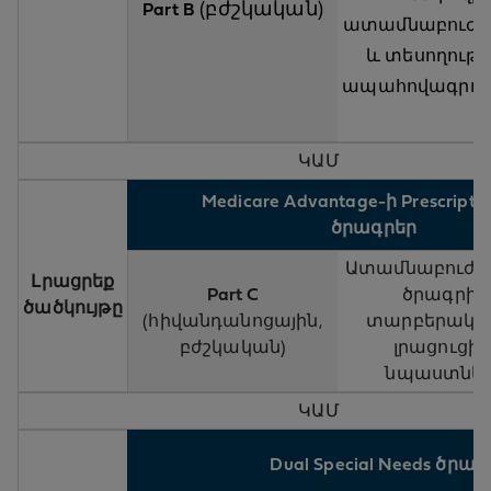
(բժշկական)
Part B
ատամնաբուժ
և տեսողությ
ապահովագրութ
ԿԱՄ
Medicare Advantage-ի Prescripti
ծրագրեր
Ատամնաբուժ
Լրացրեք
Part C
ծրագրի
ծածկույթը
(հիվանդանոցային,
տարբերակնե
բժշկական)
լրացուցիչ
նպաստնե
ԿԱՄ
Dual Special Needs ծրա