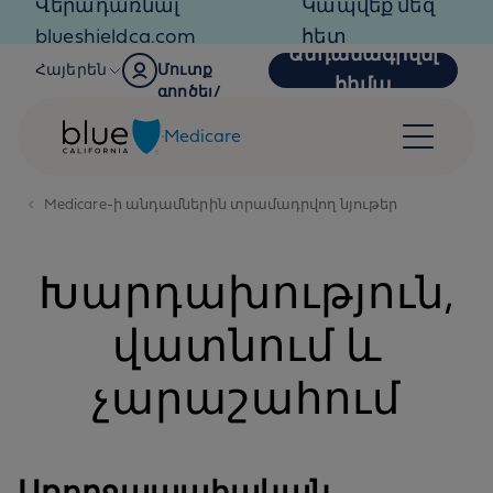
Վերադառնալ
Կապվեք մեզ
Skip to content
blueshieldca.com
հետ
Անդամագրվել
Հայերեն
Մուտք
հիմա
գործել/
Գրանցվել
Medicare
Medicare-ի անդամներին տրամադրվող նյութեր
Խարդախություն,
վատնում և
չարաշահում