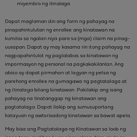
miyembro ng itinalaga
Dapat maglaman din ang form ng pahayag na
pinapahintulutan ng enrollee ang kinatawan na
kumilos sa ngalan niya para sa (mga) claim na pinag-
uusapan. Dapat ay may kasama rin itong pahayag na
nagpapahintulot ng paglalabas sa kinatawan ng
impormasyon ng personal na pagkakakilanlan. Ang
abiso ay dapat pirmahan at lagyan ng petsa ng
parehong enrollee na gumagawa ng pagtatalaga at
ng itinalaga bilang kinatawan. Pakilakip ang isang
pahayag na tinatanggap ng kinatawan ang
pagtatalaga. Dapat ilakip ang sumusuportang
katayuan ng awtorisadong kinatawan sa bawat apela.
May bisa ang Pagtatalaga ng Kinatawan sa loob ng