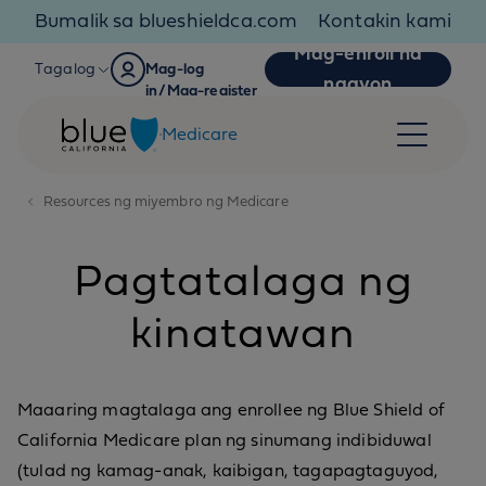
Skip to content
Bumalik sa blueshieldca.com
Kontakin kami
Mag-enroll na
Tagalog
Mag-log
ngayon
in/Mag-register
Medicare
Resources ng miyembro ng Medicare
Pagtatalaga ng
kinatawan
Maaaring magtalaga ang enrollee ng Blue Shield of
California Medicare plan ng sinumang indibiduwal
(tulad ng kamag-anak, kaibigan, tagapagtaguyod,