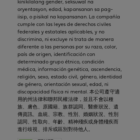
kinikilalang gender, seksuwal na
oryentasyon, edad, kapansanan sa pag-
iisip, o pisikal na kapansanan. La compañía
cumple con las leyes de derechos civiles
federales y estatales aplicables, y no
discrimina, ni excluye ni trata de manera
diferente a las personas por su raza, color,
país de origen, identificación con
determinado grupo étnico, condición
médica, información genética, ascendencia,
religión, sexo, estado civil, género, identidad
de género, orientación sexual, edad, ni
discapacidad física ni mental. 本公司遵守適
用的州法律和聯邦民權法律，並且不會以種
族、膚色、原國籍、族群認同、醫療狀況、遺
傳資訊、血統、宗教、性別、婚姻狀況、性別
認同、性取向、年齡、精神殘疾或身體殘疾而
進行歧視、排斥或區別對待他人。