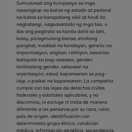
Sumusunod ang kumpanya sa mga
naaangkop na batas ng estado at pederal
na batas sa karapatang sibil at hindi ito
nagtatangi, nagsasantabi ng mga tao, o
iba ang pagtrato sa kanila dahil sa lahi,
kulay, pinagmulang bansa, etnikong
pangkat, medikal na kondisyon, genetic na
impormasyon, angkan, relihiyon, kasarian,
katayuan sa pag-aasawa, gender,
kinikilalang gender, seksuwal na
oryentasyon, edad, kapansanan sa pag-
iisip, o pisikal na kapansanan. La compañía
cumple con las leyes de derechos civiles
federales y estatales aplicables, y no
discrimina, ni excluye ni trata de manera
diferente a las personas por su raza, color,
país de origen, identificación con
determinado grupo étnico, condición
médica, información genética, ascendencia,