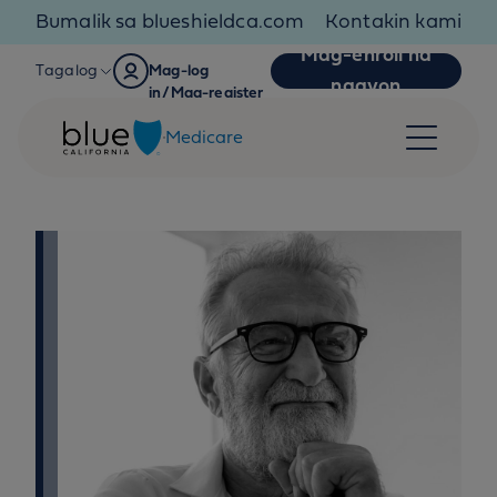
Skip to content
Bumalik sa blueshieldca.com
Kontakin kami
Mag-enroll na
Tagalog
Mag-log
ngayon
in/Mag-register
Medicare