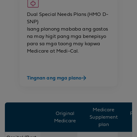
Dual Special Needs Plans (HMO D-
SNP)
Isang planong mababa ang gastos
na may higit pang mga benepisyo
para sa mga taong may kapwa
Medicare at Medi-Cal.
Tingnan ang mga plano
M
Medicare
Original
Pre
Supplement
Medicare
D
plan
(