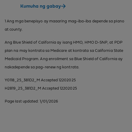
Kumuha ng gabay
1 Ang mga benepisyo ay maaaring mag-iba-iba depende sa plano
at county.
Ang Blue Shield of California ay isang HMO, HMO D-SNP, at PDP
plan na may kontrata sa Medicare at kontrata sa California State
Medicaid Program. Ang enrollment sa Blue Shield of California ay
nakadepende sa pag-renew ng kontrata.
Y0118_25_381D2_M Accepted 12202025
H2819_25_381D2_M Accepted 12202025
Page last updated: 1/01/2026