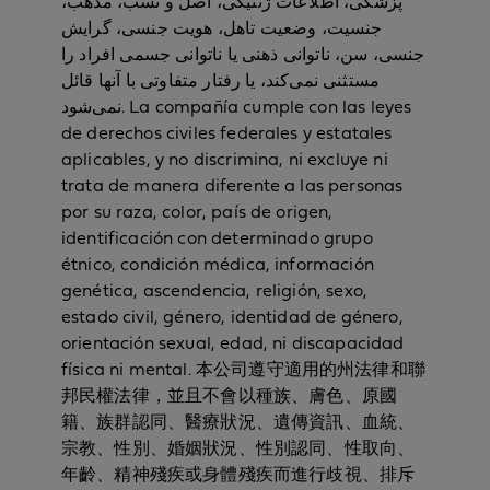
پزشکی، اطلاعات ژنتیکی، اصل و نسب، مذهب،
جنسیت، وضعیت تاهل، هویت جنسی، گرایش
جنسی، سن، ناتوانی ذهنی یا ناتوانی جسمی افراد را
مستثنی نمی‌کند، یا رفتار متفاوتی با آنها قائل
نمی‌شود. La compañía cumple con las leyes
de derechos civiles federales y estatales
aplicables, y no discrimina, ni excluye ni
trata de manera diferente a las personas
por su raza, color, país de origen,
identificación con determinado grupo
étnico, condición médica, información
genética, ascendencia, religión, sexo,
estado civil, género, identidad de género,
orientación sexual, edad, ni discapacidad
física ni mental. 本公司遵守適用的州法律和聯
邦民權法律，並且不會以種族、膚色、原國
籍、族群認同、醫療狀況、遺傳資訊、血統、
宗教、性別、婚姻狀況、性別認同、性取向、
年齡、精神殘疾或身體殘疾而進行歧視、排斥