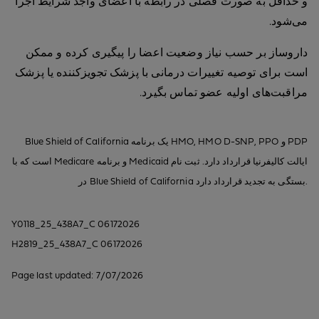
و حداقل به صورت فصلی در رابطه با اعضای واجد شرایط اجرا
می‌شود.
داروساز بر حسب نیاز وضعیت اعضا را پیگیری کرده و ممکن
است برای توصیه تغییرات درمانی با پزشک تجویزکننده یا پزشک
مراقبت‌های اولیه عضو تماس بگیرد.
Blue Shield of California یک برنامه HMO, HMO D-SNP, PPO و PDP
است که با Medicare و برنامه Medicaid ایالت کالیفرنیا قرارداد دارد. ثبت نام
در Blue Shield of California بستگی به تجدید قرارداد دارد.
Y0118_25_438A7_C 06172026
H2819_25_438A7_C 06172026
Page last updated: 7/07/2026