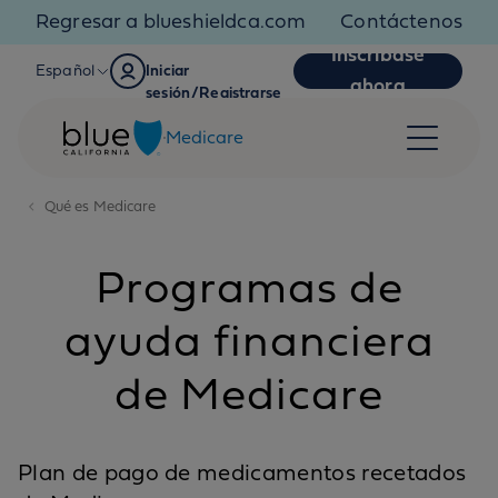
Skip to content
Regresar a blueshieldca.com
Contáctenos
Inscríbase
Español
Iniciar
ahora
sesión/Registrarse
Medicare
Qué es Medicare
Programas de
ayuda financiera
de Medicare
Plan de pago de medicamentos recetados