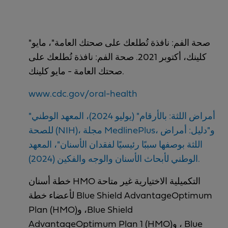
"صحة الفم: نافذة تُطلعك على صحتك العامة"، مايو
كلينك، أكتوبر 2021. صحة الفم: نافذة تُطلعك على
صحتك العامة - مايو كلينك.
www.cdc.gov/oral-health
"أمراض اللثة: بالأرقام" (يوليو 2024)، المعهد الوطني
للصحة (NIH)، مجلة MedlinePlus، و"دليل: أمراض
اللثة بوصفها سببًا رئيسيًا لفقدان الأسنان"، المعهد
الوطني لأبحاث الأسنان والوجه والفكين (2024).
خطة أسنان HMO التكميلية الاختيارية غير متاحة
لأعضاء خطة Blue Shield AdvantageOptimum
Plan (HMO)‎‏، وBlue Shield
AdvantageOptimum Plan 1 (HMO)‎‏، و Blue