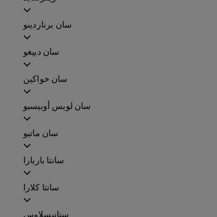
سان برناردينو
سان دييغو
سان خواكين
سان لويس أوبيسبو
سان ماتيو
سانتا باربارا
سانتا كلارا
ستانيسلاوس