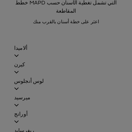
خطط MAPD التي تشمل تغطية الأسنان حسب
المقاطعة
اعثر على خطة أسنان بالقرب منك
ألاميدا
كيرن
لوس أنجلوس
ميرسيد
أورانج
ريفرسايد