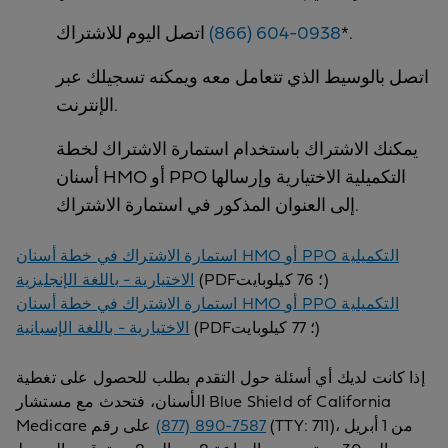
*.
‎(866) 604-0938
اتصل اليوم للاشتراك
اتصل بالوسيط الذي تتعامل معه ويمكنه تسجيلك عبر
الإنترنت.
يمكنك الاشتراك باستخدام استمارة الاشتراك لخطة
أسنان HMO أو PPO التكميلية الاختيارية وإرسالها
إلى العنوان المذكور في استمارة الاشتراك.
استمارة الاشتراك في خطة أسنان HMO أو PPO التكميلية
(PDF؛ 76 كيلوبايت)
الاختيارية - باللغة الإنجليزية
استمارة الاشتراك في خطة أسنان HMO أو PPO التكميلية
(PDF؛ 77 كيلوبايت)
الاختيارية - باللغة الإسبانية
إذا كانت لديك أي أسئلة حول التقدم بطلب للحصول على تغطية
الأسنان، فتحدث مع مستشار Blue Shield of California
(TTY: 711)، من 1 أبريل
(877) 890-7587
Medicare على رقم ‎