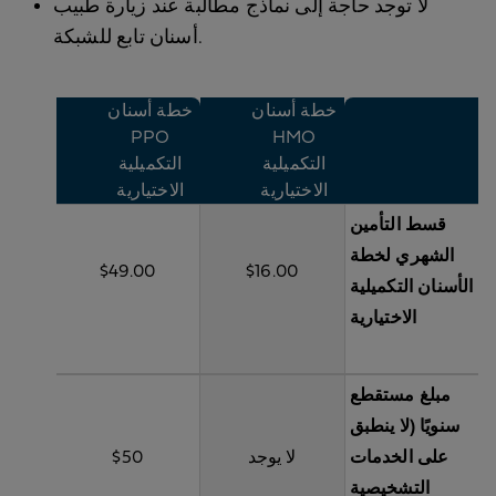
لا توجد حاجة إلى نماذج مطالبة عند زيارة طبيب
أسنان تابع للشبكة.
خطة أسنان
خطة أسنان
PPO
HMO
التكميلية
التكميلية
الاختيارية
الاختيارية
قسط التأمين
الشهري لخطة
$49.00
$16.00
الأسنان التكميلية
الاختيارية
مبلغ مستقطع
سنويًا (لا ينطبق
على الخدمات
لا يوجد
$50
التشخيصية