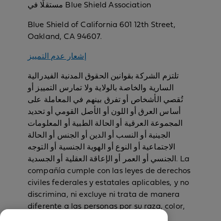
مستقلًا في Blue Shield Association
Blue Shield of California 601 12th Street,
Oakland, CA 94607.
إشعار عدم التمييز
تلتزم الشركة بقوانين الحقوق المدنية الفيدرالية
السارية والخاصة بالولاية ولا تمارس التمييز أو
تُقصي الأشخاص أو تفرق بينهم في المعاملة على
أساس العرق أو اللون أو الأصل القومي أو تحديد
المجموعة العرقية أو الحالة الطبية أو المعلومات
الجينية أو النسب أو الدين أو الجنس أو الحالة
الاجتماعية أو النوع أو الهوية الجنسية أو التوجه
الجنسي أو العمر أو الإعاقة العقلية أو الجسدية. La
compañía cumple con las leyes de derechos
civiles federales y estatales aplicables, y no
discrimina, ni excluye ni trata de manera
diferente a las personas por su raza, color,
país de origen, identificación con