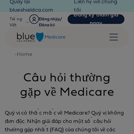
Quay lại
Liên hệ với chúng
Skip to content
blueshieldca.com
tôi
Đăng ký tham gia
Tiếng
Đăng nhập/
ngay
Việt
Đăng ký
Medicare
Home
Câu hỏi thường
gặp về Medicare
Quý vị có thắc mắc về Medicare? Quý vị không
đơn độc. Nhận giải đáp cho một số câu hỏi
thường gặp nhất (FAQ) của chúng tôi về các