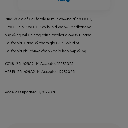
Blue Shield of California là một chương trình HMO,
HMO D-SNP và PDP có hợp đồng với Medicare và
hợp đồng với Chương trình Medicaid của tiểu bang
California. Đăng ký tham gia Blue Shield of
California phụ thuộc vào việc gia hạn hợp đồng.
Y0118_25_429A2_M Accepted 12232025
H2819_25_429A2_M Accepted 12232025
Page last updated: 1/01/2026