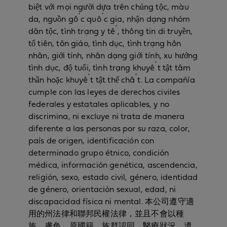
biệt với mọi người dựa trên chủng tộc, màu
da, nguồn gốc quốc gia, nhận dạng nhóm
dân tộc, tình trạng y tế, thông tin di truyền,
tổ tiên, tôn giáo, tình dục, tình trạng hôn
nhân, giới tính, nhân dạng giới tính, xu hướng
tình dục, độ tuổi, tình trạng khuyết tật tâm
thần hoặc khuyết tật thể chất. La compañía
cumple con las leyes de derechos civiles
federales y estatales aplicables, y no
discrimina, ni excluye ni trata de manera
diferente a las personas por su raza, color,
país de origen, identificación con
determinado grupo étnico, condición
médica, información genética, ascendencia,
religión, sexo, estado civil, género, identidad
de género, orientación sexual, edad, ni
discapacidad física ni mental. 本公司遵守適
用的州法律和聯邦民權法律，並且不會以種
族、膚色、原國籍、族群認同、醫療狀況、遺