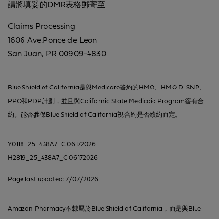
請將填妥的DMR表格郵寄至：
Claims Processing
1606 Ave.Ponce de Leon
San Juan, PR 00909-4830
Blue Shield of California是與Medicare簽約的HMO、HMO D-SNP、
PPO和PDP計劃，並且與California State Medicaid Program簽有合
約。能否參保Blue Shield of California視合約是否續約而定。
Y0118_25_438A7_C 06172026
H2819_25_438A7_C 06172026
Page last updated: 7/07/2026
Amazon Pharmacy不隸屬於Blue Shield of California，而是與Blue