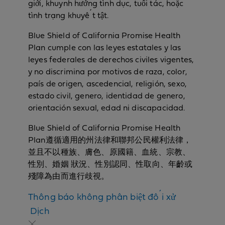
giới, khuynh hướng tình dục, tuổi tác, hoặc
tình trạng khuyết tật.
Blue Shield of California Promise Health
Plan cumple con las leyes estatales y las
leyes federales de derechos civiles vigentes,
y no discrimina por motivos de raza, color,
país de origen, ascedencial, religión, sexo,
estado civil, genero, identidad de genero,
orientación sexual, edad ni discapacidad.
Blue Shield of California Promise Health
Plan遵循適用的州法律和聯邦公民權利法律，
並且不以種族、膚色、原國籍、血統、宗教、
性別、婚姻 狀況、性別認同、性取向、年齡或
殘障為由而進行歧視。
Thông báo không phân biệt đối xử
N
Dịch
o