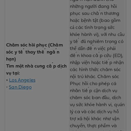
những người đang hồi
phục sau chấn thương
hoặc bệnh tật (bao gồm
cả các tình trạng sức
khỏe hành vi), với nhu cầu
y tế đủ nghiêm trọng có
Chăm sóc hồi phục (Chăm
thể dẫn đến việc phải
sóc y tế thay thế ngắn
đến khoa cấp cứu (ED),
hạn)
nhập viện hoặc tiếp nhận
Tìm một nhà cung cấp dịch
các hình thức chăm sóc
vụ tại:
nội trú khác. Chăm sóc
•
Los Angeles
Phục hồi cho phép cá
•
San Diego
nhân tiếp cận dịch vụ
chăm sóc ban đầu, dịch
vụ sức khỏe hành vi, quản
lý ca và các dịch vụ hỗ
trợ xã hội khác như vận
chuyển, thực phẩm và