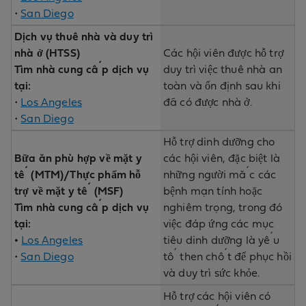
•
San Diego
Dịch vụ thuê nhà và duy trì
nhà ở (HTSS)
Các hội viên được hỗ trợ
Tìm nhà cung cấp dịch vụ
duy trì việc thuê nhà an
tại:
toàn và ổn định sau khi
•
Los Angeles
đã có được nhà ở.
•
San Diego
Hỗ trợ dinh dưỡng cho
Bữa ăn phù hợp về mặt y
các hội viên, đặc biệt là
tế (MTM)/Thực phẩm hỗ
những người mắc các
trợ về mặt y tế (MSF)
bệnh mạn tính hoặc
Tìm nhà cung cấp dịch vụ
nghiêm trọng, trong đó
tại:
việc đáp ứng các mục
•
Los Angeles
tiêu dinh dưỡng là yếu
•
San Diego
tố then chốt để phục hồi
và duy trì sức khỏe.
Hỗ trợ các hội viên có