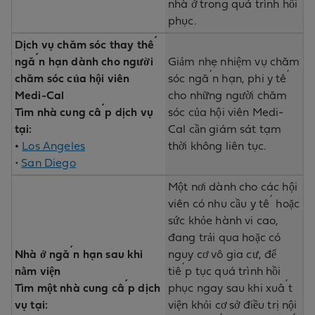
nhà ở trong quá trình hồi
phục.
Dịch vụ chăm sóc thay thế
ngắn hạn dành cho người
Giảm nhẹ nhiệm vụ chăm
chăm sóc của hội viên
sóc ngắn hạn, phi y tế
Medi-Cal
cho những người chăm
Tìm nhà cung cấp dịch vụ
sóc của hội viên Medi-
tại:
Cal cần giám sát tạm
•
Los Angeles
thời không liên tục.
•
San Diego
Một nơi dành cho các hội
viên có nhu cầu y tế hoặc
sức khỏe hành vi cao,
đang trải qua hoặc có
Nhà ở ngắn hạn sau khi
nguy cơ vô gia cư, để
nằm viện
tiếp tục quá trình hồi
Tìm một nhà cung cấp dịch
phục ngay sau khi xuất
vụ tại:
viện khỏi cơ sở điều trị nội