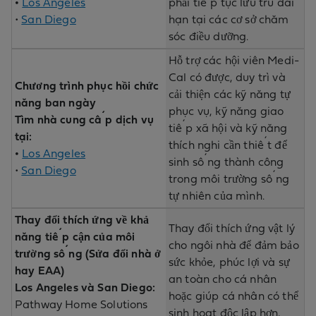
•
Los Angeles
phải tiếp tục lưu trú dài
•
San Diego
hạn tại các cơ sở chăm
sóc điều dưỡng.
Hỗ trợ các hội viên Medi-
Cal có được, duy trì và
Chương trình phục hồi chức
cải thiện các kỹ năng tự
năng ban ngày
phục vụ, kỹ năng giao
Tìm nhà cung cấp dịch vụ
tiếp xã hội và kỹ năng
tại:
thích nghi cần thiết để
•
Los Angeles
sinh sống thành công
•
San Diego
trong môi trường sống
tự nhiên của mình.
Thay đổi thích ứng về khả
Thay đổi thích ứng vật lý
năng tiếp cận của môi
cho ngôi nhà để đảm bảo
trường sống (Sửa đổi nhà ở
sức khỏe, phúc lợi và sự
hay EAA)
an toàn cho cá nhân
Los Angeles và San Diego:
hoặc giúp cá nhân có thể
Pathway Home Solutions
sinh hoạt độc lập hơn,