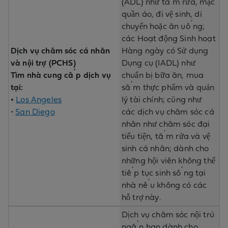
(ADL) như tắm rửa, mặc
quần áo, đi vệ sinh, di
chuyển hoặc ăn uống;
các Hoạt động Sinh hoạt
Dịch vụ chăm sóc cá nhân
Hàng ngày có Sử dụng
và nội trợ (PCHS)
Dụng cụ (IADL) như
Tìm nhà cung cấp dịch vụ
chuẩn bị bữa ăn, mua
tại:
sắm thực phẩm và quản
•
Los Angeles
lý tài chính; cũng như
•
San Diego
các dịch vụ chăm sóc cá
nhân như chăm sóc đại
tiểu tiện, tắm rửa và vệ
sinh cá nhân; dành cho
những hội viên không thể
tiếp tục sinh sống tại
nhà nếu không có các
hỗ trợ này.
Dịch vụ chăm sóc nội trú
ngắn hạn dành cho