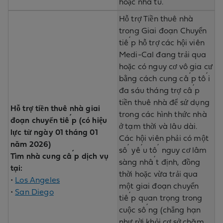
hoặc nhà tù.
Hỗ trợ Tiền thuê nhà
trong Giai đoạn Chuyển
tiếp hỗ trợ các hội viên
Medi-Cal đang trải qua
hoặc có nguy cơ vô gia cư
bằng cách cung cấp tối
đa sáu tháng trợ cấp
tiền thuê nhà để sử dụng
Hỗ trợ tiền thuê nhà giai
trong các hình thức nhà
đoạn chuyển tiếp (có hiệu
ở tạm thời và lâu dài.
lực từ ngày 01 tháng 01
Các hội viên phải có một
năm 2026)
số yếu tố nguy cơ lâm
Tìm nhà cung cấp dịch vụ
sàng nhất định, đồng
tại:
thời hoặc vừa trải qua
•
Los Angeles
một giai đoạn chuyển
•
San Diego
tiếp quan trọng trong
cuộc sống (chẳng hạn
như rời khỏi cơ sở chăm