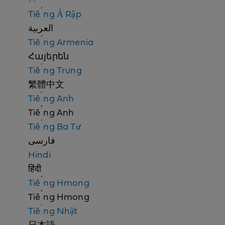
n
Tiếng Ả Rập
d
العربية
i
Tiếng Armenia
s
Հայերեն
c
Tiếng Trung
r
繁體中文
i
Tiếng Anh
m
Tiếng Anh
i
Tiếng Ba Tư
n
فارسی
a
Hindi
t
हिंदी
i
Tiếng Hmong
o
Tiếng Hmong
n
Tiếng Nhật
n