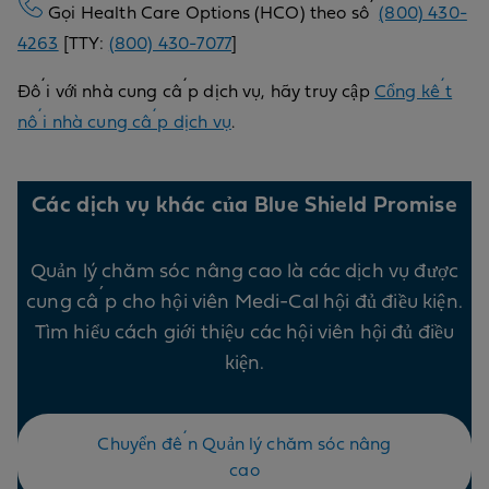
Gọi Health Care Options (HCO) theo số
(800) 430-
4263
[TTY:
(800) 430-7077
]
Đối với nhà cung cấp dịch vụ, hãy truy cập
Cổng kết
nối nhà cung cấp dịch vụ
.
Các dịch vụ khác của Blue Shield Promise
Quản lý chăm sóc nâng cao là các dịch vụ được
cung cấp cho hội viên Medi-Cal hội đủ điều kiện.
Tìm hiểu cách giới thiệu các hội viên hội đủ điều
kiện.
Chuyển đến Quản lý chăm sóc nâng
cao