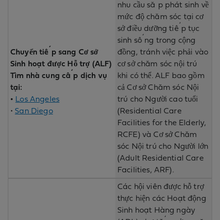
nhu cầu sắp phát sinh về
mức độ chăm sóc tại cơ
sở điều dưỡng tiếp tục
sinh sống trong cộng
Chuyển tiếp sang Cơ sở
đồng, tránh việc phải vào
Sinh hoạt được Hỗ trợ (ALF)
cơ sở chăm sóc nội trú
Tìm nhà cung cấp dịch vụ
khi có thể. ALF bao gồm
tại:
cả Cơ sở Chăm sóc Nội
•
Los Angeles
trú cho Người cao tuổi
•
San Diego
(Residential Care
Facilities for the Elderly,
RCFE) và Cơ sở Chăm
sóc Nội trú cho Người lớn
(Adult Residential Care
Facilities, ARF).
Các hội viên được hỗ trợ
thực hiện các Hoạt động
Sinh hoạt Hàng ngày