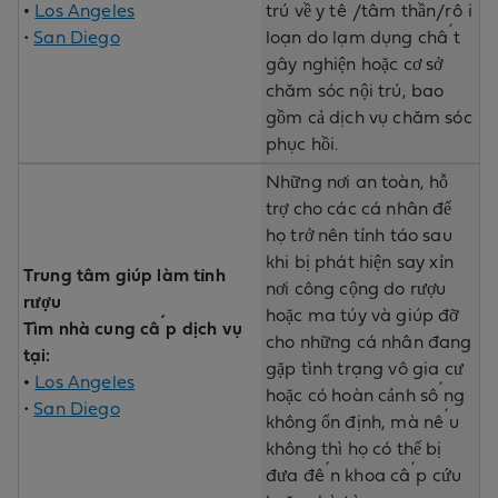
•
Los Angeles
trú về y tế/tâm thần/rối
•
San Diego
loạn do lạm dụng chất
gây nghiện hoặc cơ sở
chăm sóc nội trú, bao
gồm cả dịch vụ chăm sóc
phục hồi.
Những nơi an toàn, hỗ
trợ cho các cá nhân để
họ trở nên tỉnh táo sau
khi bị phát hiện say xỉn
Trung tâm giúp làm tỉnh
nơi công cộng do rượu
rượu
hoặc ma túy và giúp đỡ
Tìm nhà cung cấp dịch vụ
cho những cá nhân đang
tại:
gặp tình trạng vô gia cư
•
Los Angeles
hoặc có hoàn cảnh sống
•
San Diego
không ổn định, mà nếu
không thì họ có thể bị
đưa đến khoa cấp cứu