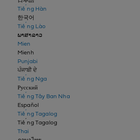
日本語
o
Tiếng Hàn
t
한국어
i
Tiếng Lào
c
ພາສາລາວ
e
Mien
Mienh
Punjabi
ਪੰਜਾਬੀ ਦੇ
Tiếng Nga
Русский
Tiếng Tây Ban Nha
Español
Tiếng Tagalog
Tiếng Tagalog
Thai