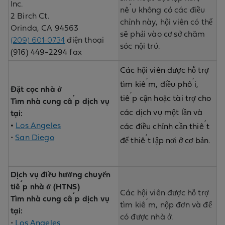
Inc.
nếu không có các điều
2 Birch Ct.
chỉnh này, hội viên có thể
Orinda, CA 94563
sẽ phải vào cơ sở chăm
(209) 601-0734
điện thoại
sóc nội trú.
(916) 449-2294 fax
Các hội viên được hỗ trợ
tìm kiếm, điều phối,
Đặt cọc nhà ở
tiếp cận hoặc tài trợ cho
Tìm nhà cung cấp dịch vụ
các dịch vụ một lần và
tại:
•
Los Angeles
các điều chỉnh cần thiết
•
San Diego
để thiết lập nơi ở cơ bản.
Dịch vụ điều hướng chuyển
tiếp nhà ở (HTNS)
Các hội viên được hỗ trợ
Tìm nhà cung cấp dịch vụ
tìm kiếm, nộp đơn và để
tại:
có được nhà ở.
•
Los Angeles