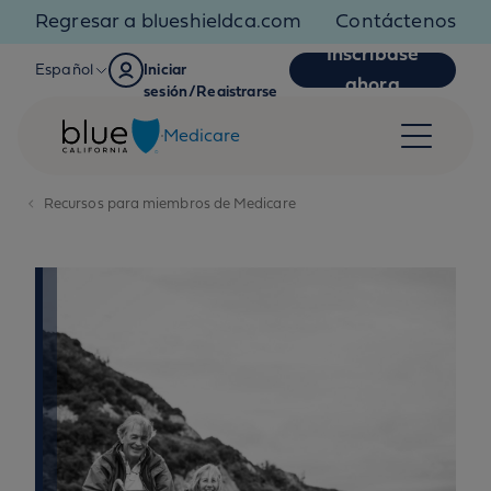
Skip to content
Regresar a blueshieldca.com
Contáctenos
Inscríbase
Español
Iniciar
ahora
sesión/Registrarse
Medicare
Recursos para miembros de Medicare