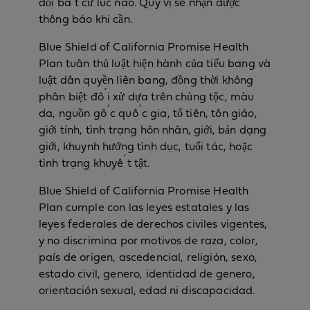
đổi bất cứ lúc nào. Quý vị sẽ nhận được
thông báo khi cần.
Blue Shield of California Promise Health
Plan tuân thủ luật hiện hành của tiểu bang và
luật dân quyền liên bang, đồng thời không
phân biệt đối xử dựa trên chủng tộc, màu
da, nguồn gốc quốc gia, tổ tiên, tôn giáo,
giới tính, tình trạng hôn nhân, giới, bản dạng
giới, khuynh hướng tình dục, tuổi tác, hoặc
tình trạng khuyết tật.
Blue Shield of California Promise Health
Plan cumple con las leyes estatales y las
leyes federales de derechos civiles vigentes,
y no discrimina por motivos de raza, color,
país de origen, ascedencial, religión, sexo,
estado civil, genero, identidad de genero,
orientación sexual, edad ni discapacidad.