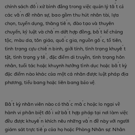
chính sách đối xử bình đẳng trong việc quản lý tất cả
các vấn đề nhân sự, bao gồm thu hút nhân tài, lựa
chọn, tuyển dụng, thăng tiến, đào tạo và thuyên
chuyển, kỷ luật và chấm dứt hợp đồng, bất kể chủng
tộc, màu da, tôn giáo, quốc gia, nguồn gốc, tổ tiên,
tình trạng cựu chiến binh, giới tính, tình trạng khuyết
tật, tình trạng y tế, đặc điểm di truyền, tình trạng hôn
nhân, tuổi tác hoặc khuynh hướng tình dục hoặc bất kỳ
đặc điểm nào khác của một cá nhân được luật pháp địa
phương, tiểu bang hoặc liên bang bảo vệ.
Bất kỳ nhân viên nào có thắc mắc hoặc lo ngại về
hành vi phân biệt đối xử bất hợp pháp tại nơi làm việc
đều được khuyến khích nêu những vấn đề này với người
giám sát trực tiếp của họ hoặc Phòng Nhân sự. Nhân