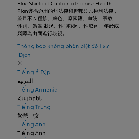
Blue Shield of California Promise Health
Plan遵循適用的州法律和聯邦公民權利法律，
並且不以種族、膚色、原國籍、血統、宗教、
性別、婚姻 狀況、性別認同、性取向、年齡或
殘障為由而進行歧視。
Thông báo không phân biệt đối xử
N
Dịch
o
n
Tiếng Ả Rập
d
العربية
i
Tiếng Armenia
s
Հայերեն
c
Tiếng Trung
r
繁體中文
i
Tiếng Anh
m
Tiếng Anh