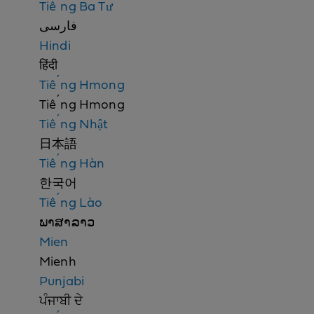
i
Tiếng Ba Tư
n
فارسی
a
Hindi
t
हिंदी
i
Tiếng Hmong
o
Tiếng Hmong
n
Tiếng Nhật
n
日本語
o
Tiếng Hàn
t
한국어
i
Tiếng Lào
c
ພາສາລາວ
e
Mien
Mienh
Punjabi
ਪੰਜਾਬੀ ਦੇ