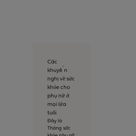
Các
khuyến
nghị về sức
khỏe cho
phụ nữ ở
mọi lứa
tuổi
Đây là
Tháng sức
khỏe phụ nữ