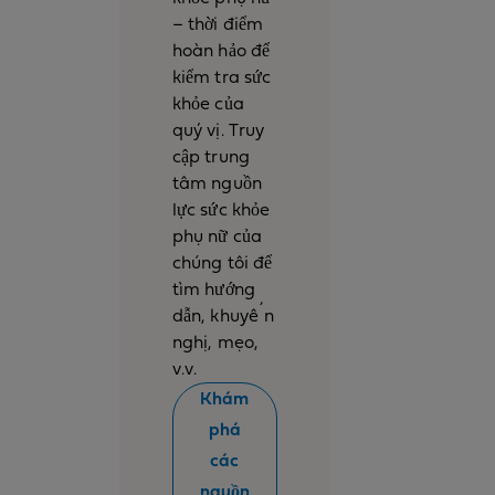
– thời điểm
hoàn hảo để
kiểm tra sức
khỏe của
quý vị. Truy
cập trung
tâm nguồn
lực sức khỏe
phụ nữ của
chúng tôi để
tìm hướng
dẫn, khuyến
nghị, mẹo,
v.v.
Khám
phá
các
nguồn