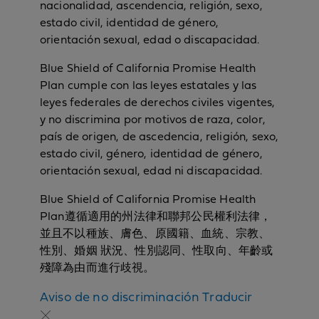
nacionalidad, ascendencia, religión, sexo,
estado civil, identidad de género,
orientación sexual, edad o discapacidad.
Blue Shield of California Promise Health
Plan cumple con las leyes estatales y las
leyes federales de derechos civiles vigentes,
y no discrimina por motivos de raza, color,
país de origen, de ascedencia, religión, sexo,
estado civil, género, identidad de género,
orientación sexual, edad ni discapacidad.
Blue Shield of California Promise Health
Plan遵循適用的州法律和聯邦公民權利法律，
並且不以種族、膚色、原國籍、血統、宗教、
性別、婚姻 狀況、性別認同、性取向、年齡或
殘障為由而進行歧視。
N
Aviso de no discriminación
Traducir
o