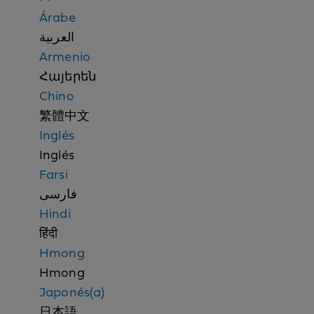
n
Árabe
d
العربية
i
Armenio
s
Հայերեն
c
Chino
r
繁體中文
i
Inglés
m
Inglés
i
Farsi
n
فارسی
a
Hindi
t
हिंदी
i
Hmong
o
Hmong
n
Japonés(a)
n
日本語