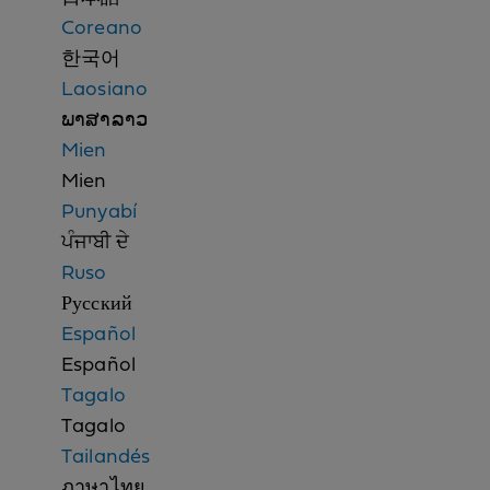
o
Coreano
t
한국어
i
Laosiano
c
ພາສາລາວ
e
Mien
Mien
Punyabí
ਪੰਜਾਬੀ ਦੇ
Ruso
Русский
Español
Español
Tagalo
Tagalo
Tailandés
ภาษาไทย