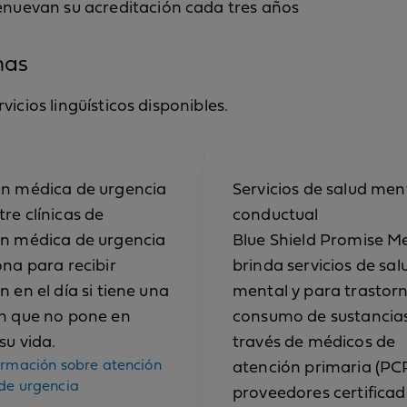
nuevan su acreditación cada tres años
mas
vicios lingüísticos disponibles.
ón médica de urgencia
Servicios de salud men
re clínicas de
conductual
n médica de urgencia
Blue Shield Promise M
ona para recibir
brinda servicios de sal
n en el día si tiene una
mental y para trastor
n que no pone en
consumo de sustancia
su vida.
través de médicos de
ormación sobre atención
atención primaria (PCP
de urgencia
proveedores certifica