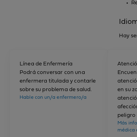
Re
Idio
Hay ser
Línea de Enfermería
Atenci
Podrá conversar con una
Encuent
enfermera titulada y contarle
atenció
sobre su problema de salud.
en su z
Hable con un/a enfermero/a
atenció
afecció
peligro 
Más inf
médica 