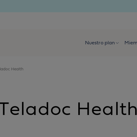
Nuestro plan
Miem
ladoc Health
Teladoc Healt