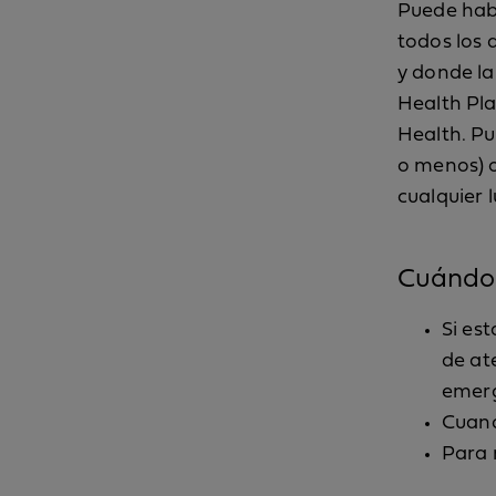
Puede habl
todos los 
y donde la
Health Pla
Health. Pu
o menos) 
cualquier l
Cuándo 
Si es
de at
emer
Cuand
Para 