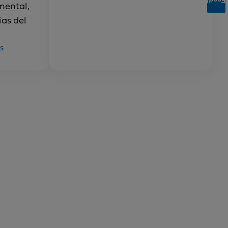
Feedback
mental,
as del
s