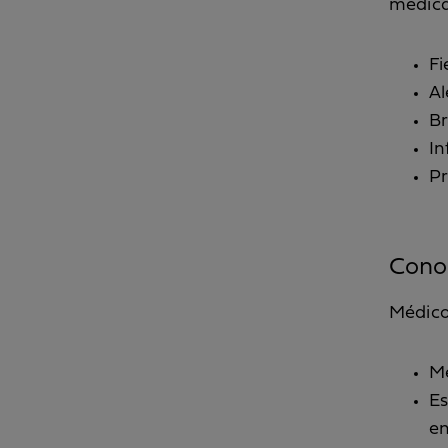
médica
Fi
Al
Br
In
Pr
Cono
Médico
Mé
Es
en