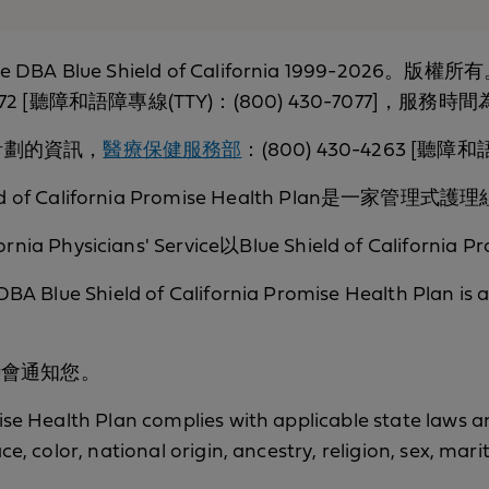
rvice DBA Blue Shield of California 1999-2026。版權所
7272 [聽障和語障專線(TTY)：(800) 430-7077]
se計劃的資訊，
醫療保健服務部
：(800) 430-4263 [聽障和
d of California Promise Health Plan是一家管理式護理
nia Physicians' Service以Blue Shield of Calif
 DBA Blue Shield of California Promise Health Plan is 
時會通知您。
ise Health Plan complies with applicable state laws an
ce, color, national origin, ancestry, religion, sex, mari