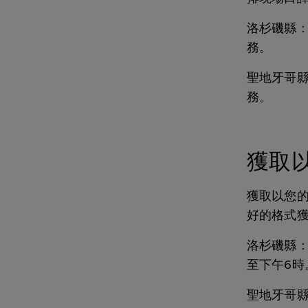
洛杉磯縣
務。
聖地牙哥
務。
獲取
獲取以您
好的格式
洛杉磯縣
至下午6時
聖地牙哥