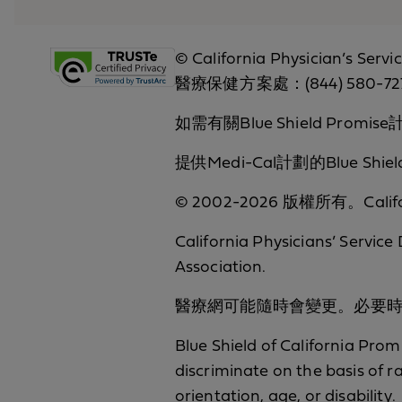
© California Physician’s Se
醫療保健方案處：(844) 580-
如需有關Blue Shield Promi
提供Medi-Cal計劃的Blue Shiel
© 2002-2026 版權所有。Califor
California Physicians’ Service
Association.
醫療網可能隨時會變更。必要
Blue Shield of California Prom
discriminate on the basis of ra
orientation, age, or disability.