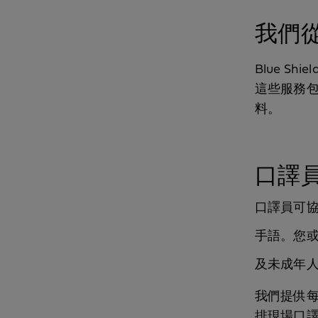
我們
Blue Shi
這些服務
料。
口譯
口譯員可
手語。您
及未成年
我們提供每
排現場口譯