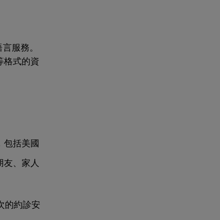
免費的語言服務。
等格式的資
，包括美國
朋友、家人
次的約診安
。