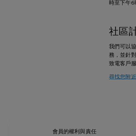
時至下午6
社區
我們可以
務，並針
致電客戶
尋找您附
會員的權利與責任