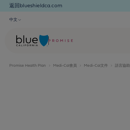
Skip to content
返回blueshieldca.com
中文
Promise Health Plan
Medi-Cal會員
Medi-Cal文件
語言協