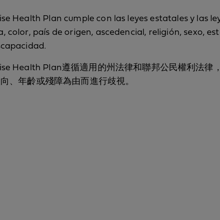
se Health Plan cumple con las leyes estatales y las le
 color, país de origen, ascedencial, religión, sexo, es
iscapacidad.
fornia Promise Health Plan遵循適用的州法律和
取向、年齡或殘障為由而進行歧視。
nation