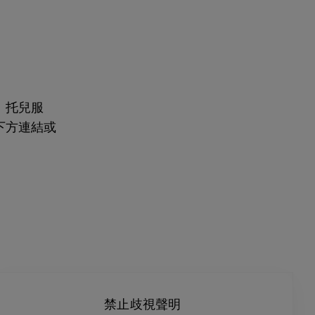
、托兒服
下方連結或
禁止歧視聲明