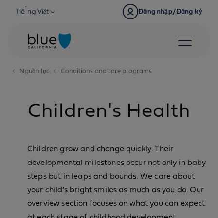
Skip to content
Tiếng Việt
Đăng nhập/Đăng ký
Nguồn lực
Conditions and care programs
Children's Health
Children grow and change quickly. Their
developmental milestones occur not only in baby
steps but in leaps and bounds. We care about
your child's bright smiles as much as you do. Our
overview section focuses on what you can expect
at each stage of childhood development.