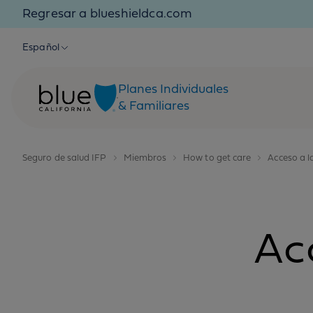
Skip to content
Regresar a blueshieldca.com
Español
Planes Individuales
& Familiares
Seguro de salud IFP
Miembros
How to get care
Acceso a l
Ac