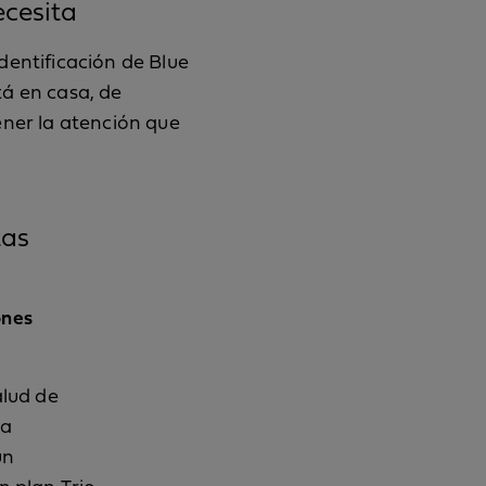
ecesita
dentificación de Blue
tá en casa, de
ener la atención que
tas
ones
alud de
ra
un