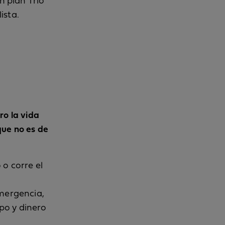
n plan Trio
ista.
ro la vida
que no es de
 o corre el
emergencia,
po y dinero