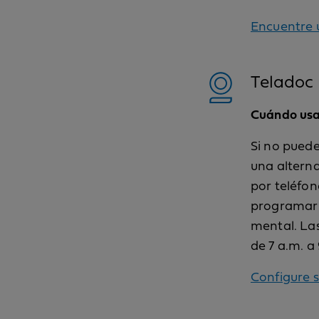
Encuentre 
Teladoc
Cuándo usar
Si no pued
una alterna
por teléfo
programar u
mental. Las
de 7 a.m. a 
Configure 