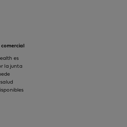
 comercial
ealth es
r la junta
uede
 salud
isponibles