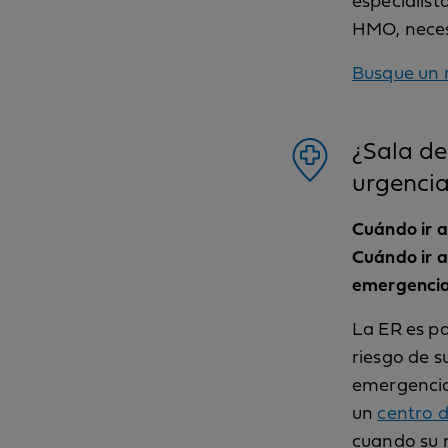
especialist
HMO, necesi
Busque un 
¿Sala de
urgenci
Cuándo ir a
Cuándo ir a
emergenci
La ER es pa
riesgo de s
emergencias
un
centro 
cuando su 