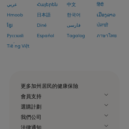
عربي
Հայերեն
中文
हिंदी
Hmoob
日本語
한국어
ເມືອງລາວ
ខ្មែរ
Diné
فارسی
ਪੰਜਾਬੀ
Русский
Español
Tagalog
ภาษาไทย
Tiếng Việt
更多加州居民的健康保險
會員支持
選購計劃
我們公司
法律通知